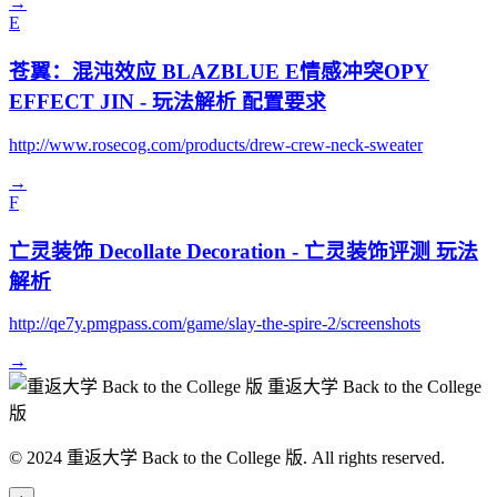
→
E
苍翼：混沌效应 BLAZBLUE E情感冲突OPY
EFFECT JIN - 玩法解析 配置要求
http://www.rosecog.com/products/drew-crew-neck-sweater
→
F
亡灵装饰 Decollate Decoration - 亡灵装饰评测 玩法
解析
http://qe7y.pmgpass.com/game/slay-the-spire-2/screenshots
→
重返大学 Back to the College
版
© 2024 重返大学 Back to the College 版. All rights reserved.