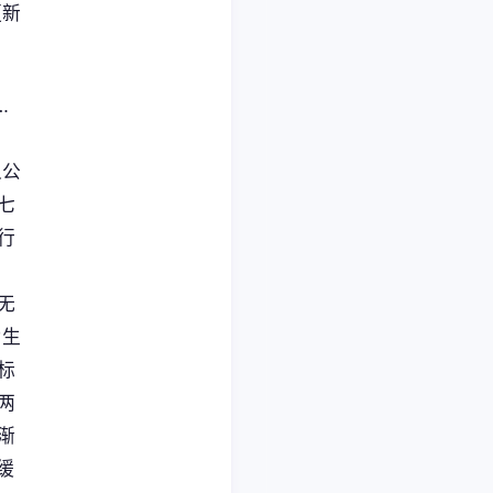
更新
…
人公
七
行
无
为生
标
两
渐
缓