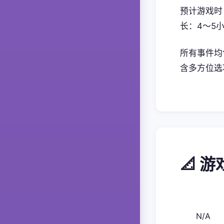
预计游戏时
长：4～5
所有事件均
含多方位选
📐 
N/A