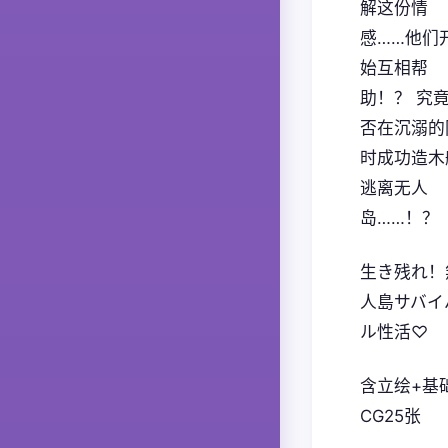
解这份情
感……他们
始互相帮
助！？ 究
否在沉溺的
时成功造木
逃离无人
岛……！？
生き残れ！
人島サバイ
ル性活♡
含立绘+基
CG25张