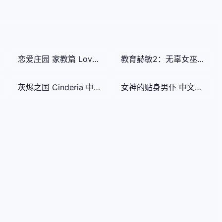
恋爱庄园 家教篇 Love Mansion 正式版 - 恋爱庄园攻略 配置要求
教育赫敏2：无辜女巫 Innocent Witches - 教育赫敏评测 玩法解析
灰烬之国 Cinderia 中文版 - 灰烬之国评测 实战技巧
女神的贴身男仆 中文版 - 游戏介绍 女神的贴身男仆心得