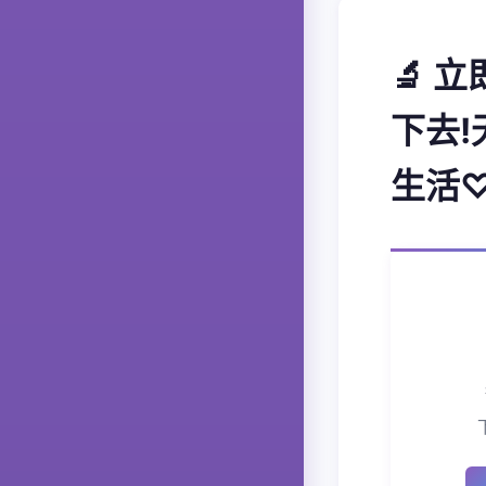
🔬 
下去!
生活♡