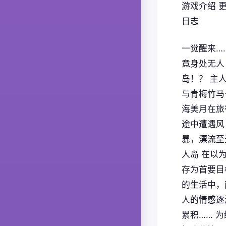
游戏介绍 
日志
一觉醒来…
竟身处无人
岛！？ 主
与青梅竹马
海美月在旅
途中遭遇风
暴，漂流至
人岛 在以
存为首要目
的生活中，
人的情感逐
累积…… 为