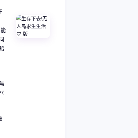
开
竟能
同
船
無
バ
础